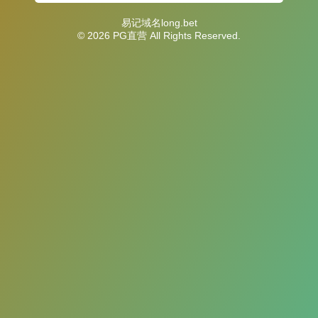
易记域名long.bet
© 2026 PG直营 All Rights Reserved.